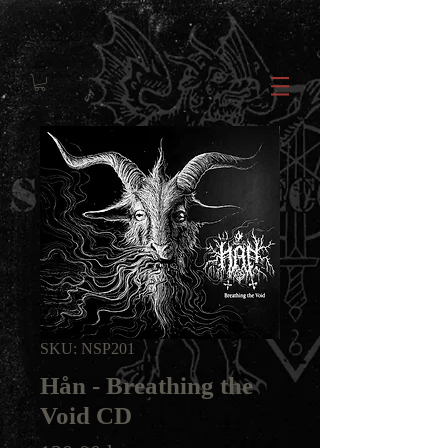
SKU: NSP201
Hån - Breathing the
Void CD