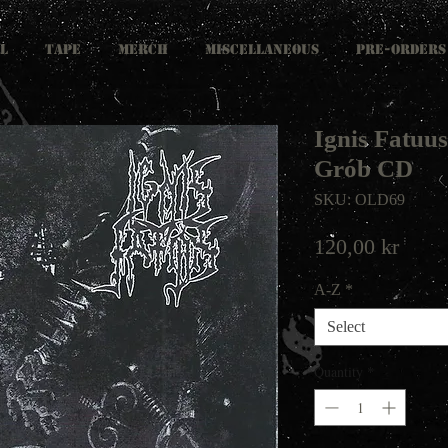
L
TAPE
MERCH
MISCELLANEOUS
PRE-ORDERS
Ignis Fatuus
Grób CD
SKU: OLD69
Price
120,00 kr
A-Z
*
Select
Quantity
*