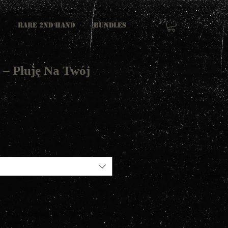
RARE 2ND HAND
Bundles
 ‎– Pluję Na Twój