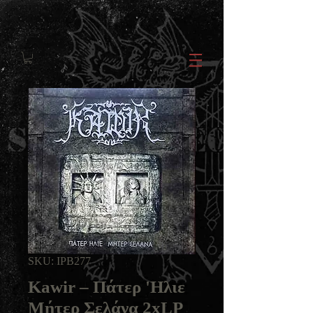
SKU: IPB277
Kawir ‎– Πάτερ 'Ηλιε
Μήτερ Σελάνα 2xLP