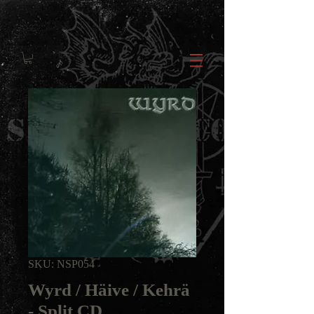
SKU: NSP054
Wyrd / Häive / Kehrä
- Split CD