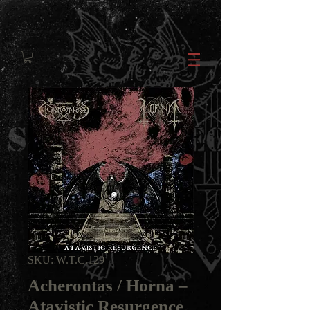
SKU: W.T.C.129
Acherontas / Horna ‎–
Atavistic Resurgence