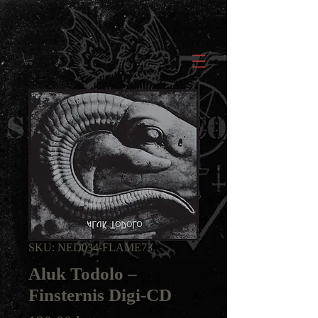
SKU: NED034-FLAME73
Aluk Todolo ‎–
Finsternis Digi-CD