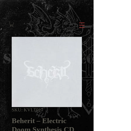
SKU: KVLT017
Beherit ‎– Electric
Doom Synthesis CD