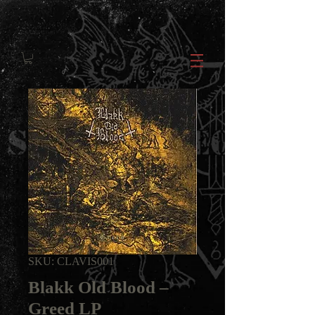
SKU: CLAVIS001
Blakk Old Blood ‎–
Greed LP