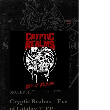
SKU: BP 016
Cryptic Realms ‎– Eve
of Fatality 7"EP