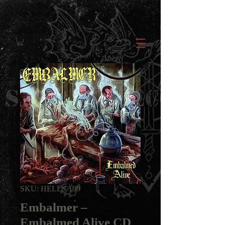
SKU: HELLS 199
Embalmer ‎–
Embalmed Alive CD