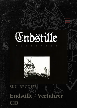
SKU: RRCD173
Endstille - Verfuhrer
CD