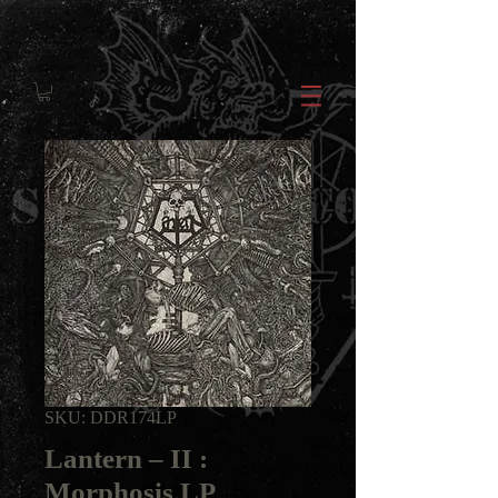
SKU: DDR174LP
Lantern ‎– II :
Morphosis LP