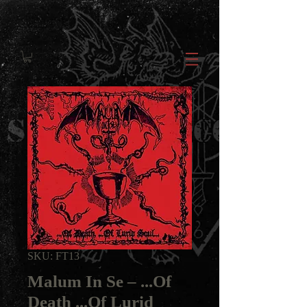
SKU: FT13
Malum In Se ‎– ...Of
Death ...Of Lurid