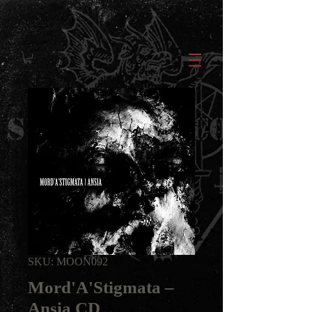
SKU: MOON092
Mord'A'Stigmata ‎–
Ansia CD