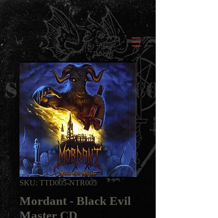
SKU: TTD005-NTR005
Mordant - Black Evil
Master CD