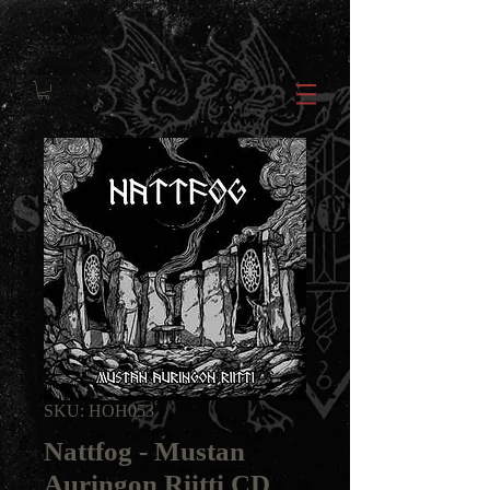
SKU: HOH053
Nattfog - Mustan
Auringon Riitti CD