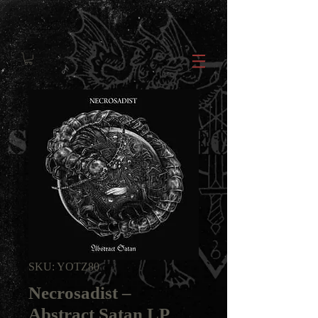
SKU: YOTZ80
Necrosadist ‎–
Abstract Satan LP