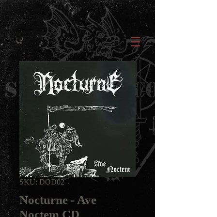
SKU: DOD02
Nocturne - Ave
Noctem CD