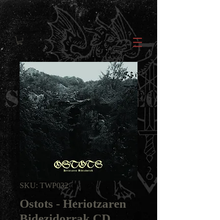
SKU: TWP032
Ostots - Heriotzaren
Bidezidorrak CD