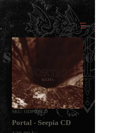
SKU: ODP006CD
Portal - Seepia CD