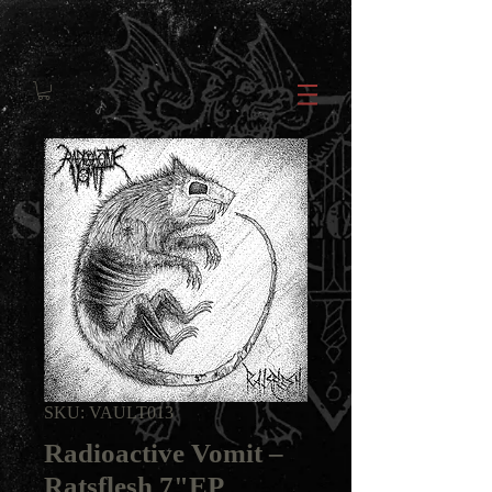
SKU: VAULT013
Radioactive Vomit ‎–
Ratsflesh 7"EP