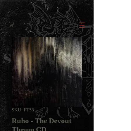
SKU: FT58
Ruho - The Devout
Thrum CD