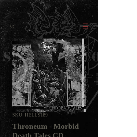
SKU: HELLS189
Throneum - Morbid
Death Tales CD