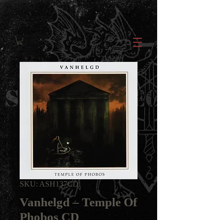
SKU: ASH137CD
Vanhelgd ‎– Temple Of
Phobos CD