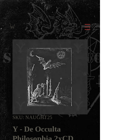
SKU: NAUGHT25
Y - De Occulta
Philosophia 2xCD